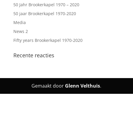
50 Jahr Brookerkapel 1970 – 2020
50 jaar Brookerkapel 1970-2020
Media
News 2
Fifty years Brookerkapel 1970-2020
Recente reacties
Gemaakt door
Glenn Velthuis
.