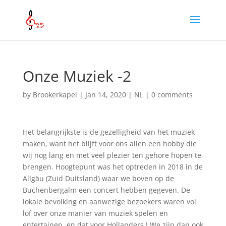
Onze Muziek -2
by
Brookerkapel
|
Jan 14, 2020
|
NL
|
0 comments
Het belangrijkste is de gezelligheid van het muziek
maken, want het blijft voor ons allen een hobby die
wij nog lang en met veel plezier ten gehore hopen te
brengen. Hoogtepunt was het optreden in 2018 in de
Allgäu (Zuid Duitsland) waar we boven op de
Buchenbergalm een concert hebben gegeven. De
lokale bevolking en aanwezige bezoekers waren vol
lof over onze manier van muziek spelen en
entertainen, en dat voor Hollanders ! We zijn dan ook