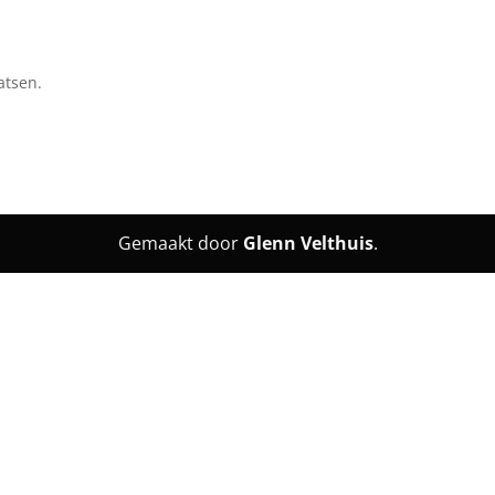
atsen.
Gemaakt door
Glenn Velthuis
.