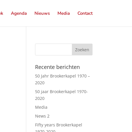
ek
Agenda
Nieuws
Media
Contact
Recente berichten
50 Jahr Brookerkapel 1970 –
2020
50 jaar Brookerkapel 1970-
2020
Media
News 2
Fifty years Brookerkapel
1970-2020